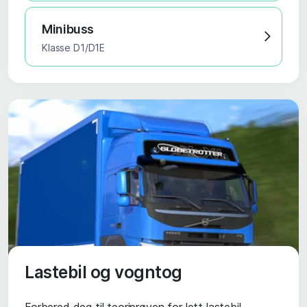
Minibuss
Klasse D1/D1E
Lastebil og vogntog
Forbered deg til teoriprøven for lett lastebil,