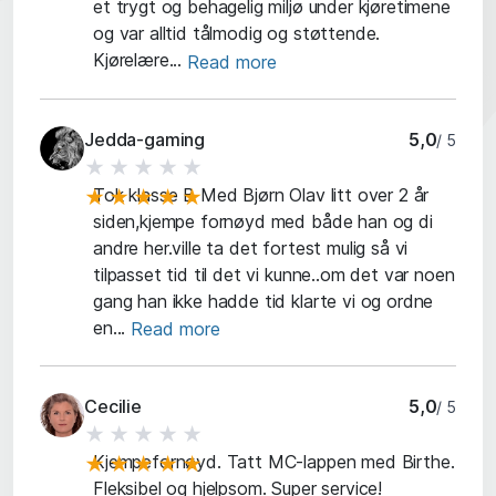
et trygt og behagelig miljø under kjøretimene
og var alltid tålmodig og støttende.
Kjørelære...
Read more
Jedda-gaming
5,0
/ 5
★★★★★
Tok klasse B Med Bjørn Olav litt over 2 år
★★★★★
siden,kjempe fornøyd med både han og di
andre her.ville ta det fortest mulig så vi
tilpasset tid til det vi kunne..om det var noen
gang han ikke hadde tid klarte vi og ordne
en...
Read more
Cecilie
5,0
/ 5
★★★★★
Kjempefornøyd. Tatt MC-lappen med Birthe.
★★★★★
Fleksibel og hjelpsom. Super service!