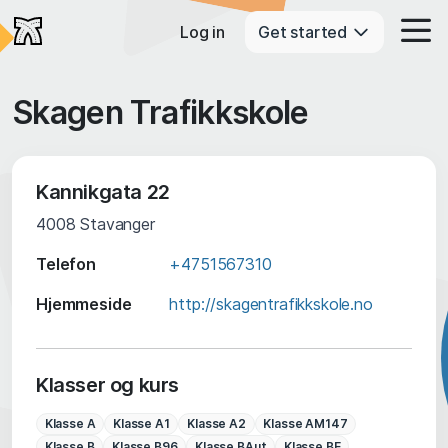
Log in
Get started
Skagen Trafikkskole
Kannikgata 22
4008
Stavanger
Telefon
+4751567310
Hjemmeside
http://skagentrafikkskole.no
Klasser og kurs
Klasse A
Klasse A1
Klasse A2
Klasse AM147
Klasse B
Klasse B96
Klasse BAut
Klasse BE