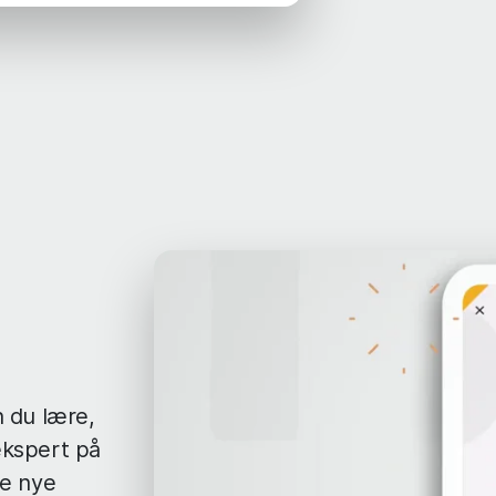
n du lære,
 ekspert på
te nye