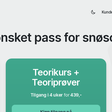
Kund
ønsket pass for snøs
Teorikurs +
Teoriprøver
Tilgang i 4 uker
for
439,-
Kjøp tilgang nå