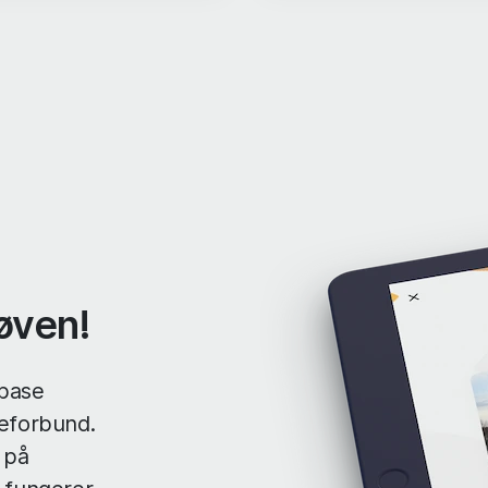
røven!
ebase
leforbund.
 på