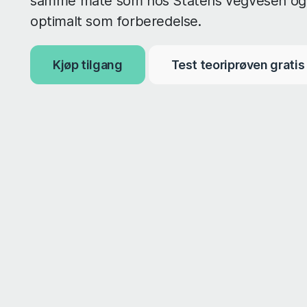
samme måte som hos Statens vegvesen og
optimalt som forberedelse.
Kjøp tilgang
Test teoriprøven gratis