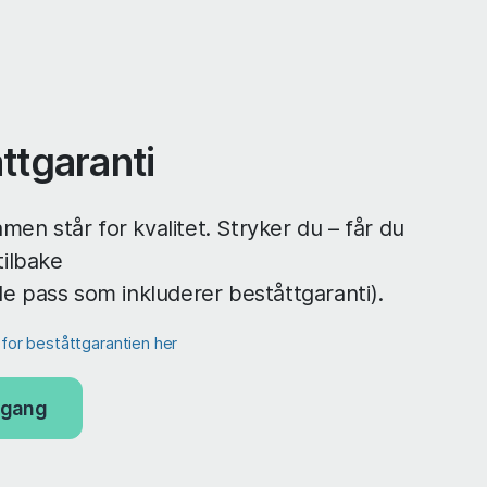
ttgaranti
men står for kvalitet. Stryker du – får du
ilbake
lle pass som inkluderer beståttgaranti).
r for beståttgarantien her
ilgang