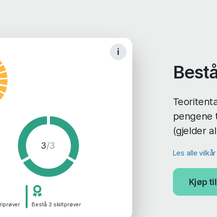
Bestå
Teoritenta
pengene t
(gjelder a
3
/3
Les alle vilkå
Kjøp t
riprøver
Bestå 3 skiltprøver