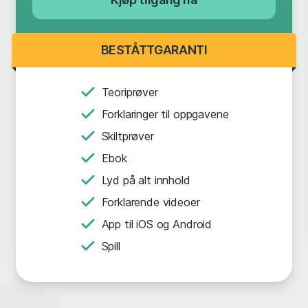
BESTÅTTGARANTI
Teoriprøver
Forklaringer til oppgavene
Skiltprøver
Ebok
Lyd på alt innhold
Forklarende videoer
App til iOS og Android
Spill