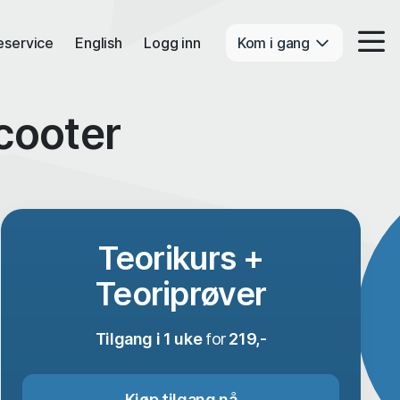
eservice
English
Logg inn
Kom i gang
cooter
Teorikurs +
Teoriprøver
Tilgang i 1 uke
for
219,-
Kjøp tilgang nå