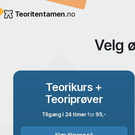
Teoritentamen
.no
Velg 
Teorikurs +
Teoriprøver
Tilgang i 24 timer
for
95,-
Kjøp tilgang nå