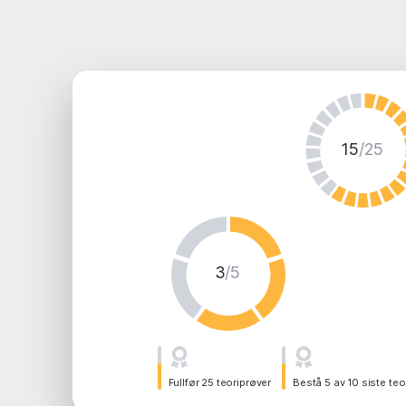
15
/25
3
/5
Fullfør 25 teoriprøver
Bestå 5 av 10 siste teo