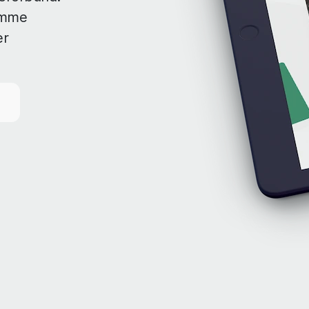
amme
er