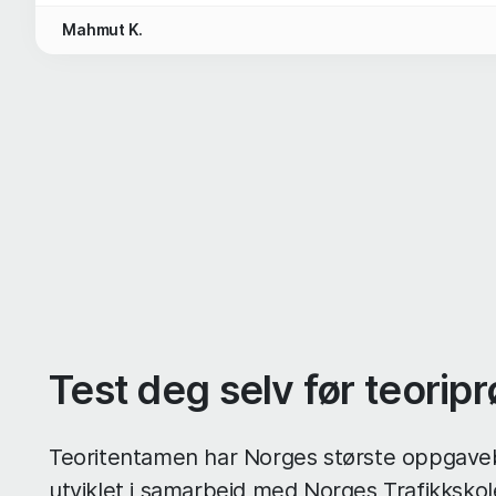
Mahmut K.
Test deg selv før teorip
Teoritentamen har Norges største oppgav
utviklet i samarbeid med Norges Trafikksko