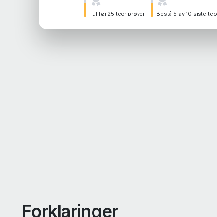
Fullfør 25 teoriprøver
Bestå 5 av 10 siste teo
Forklaringer