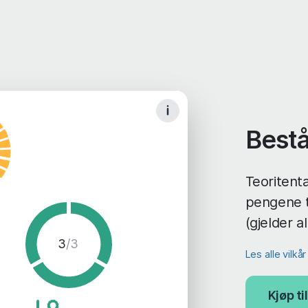
Bestå
Teoritenta
pengene t
(gjelder a
3
/3
Les alle vilkå
Kjøp t