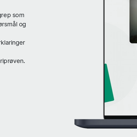
egrep som
ørsmål og
klaringer
oriprøven.