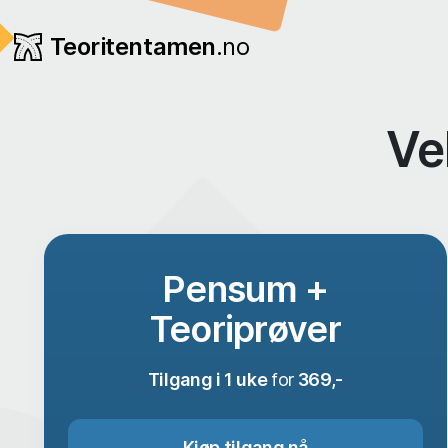
Teoritentamen
.no
Ve
Pensum +
Teoriprøver
Tilgang i 1 uke
for
369,-
Kjøp tilgang nå