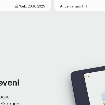
Web, 26.10.2025
Andemariam T. T.
røven!
ebase
leforbund.