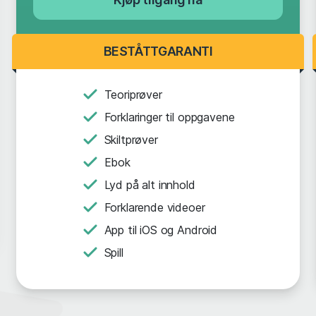
BESTÅTTGARANTI
Teoriprøver
Forklaringer til oppgavene
Skiltprøver
Ebok
Lyd på alt innhold
Forklarende videoer
App til iOS og Android
Spill