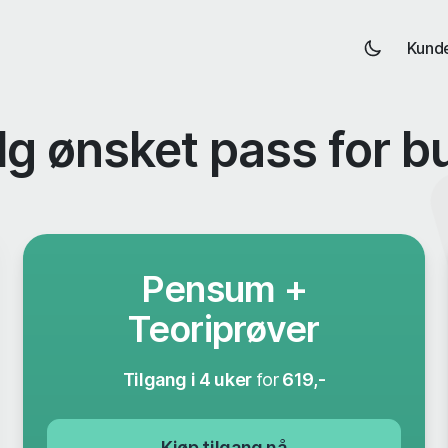
Kund
lg ønsket pass for b
Pensum +
Teoriprøver
Tilgang i 4 uker
for
619,-
Kjøp tilgang nå