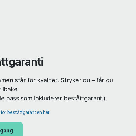
ttgaranti
men står for kvalitet. Stryker du – får du
ilbake
lle pass som inkluderer beståttgaranti).
r for beståttgarantien her
ilgang