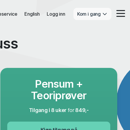
eservice
English
Logg inn
Kom i gang
uss
Pensum +
Teoriprøver
Tilgang i 8 uker
for
849,-
Kjøp tilgang nå