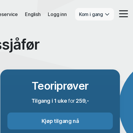
eservice
English
Logg inn
Kom i gang
sjåfør
Teoriprøver
Tilgang i 1 uke
for
259,-
Kjøp tilgang nå