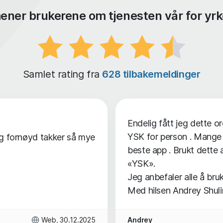
ener brukerene om tjenesten vår for yrk
Samlet rating fra
628 tilbakemeldinger
Endelig fått jeg dette o
YSK for person . Mange 
dig fornøyd takker så mye
beste app . Brukt dette ap
«YSK».
Jeg anbefaler alle å bruk
Med hilsen Andrey Shulin
Web, 30.12.2025
Andrey