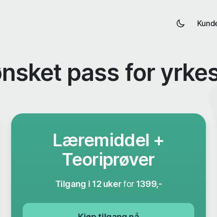
Kund
ønsket pass for yrkes
Læremiddel +
Teoriprøver
Tilgang i 12 uker
for
1399,-
Kjøp tilgang nå