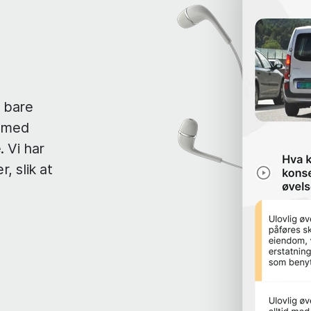
u bare
p med
 Vi har
, slik at