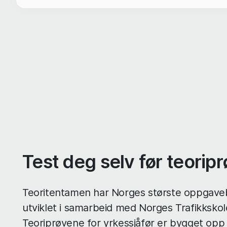
Test deg selv før teorip
Teoritentamen har Norges største oppgav
utviklet i samarbeid med Norges Trafikksko
Teoriprøvene for yrkessjåfør er bygget opp