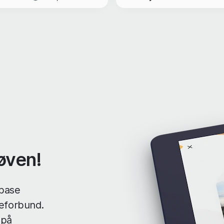
røven!
ebase
leforbund.
 på