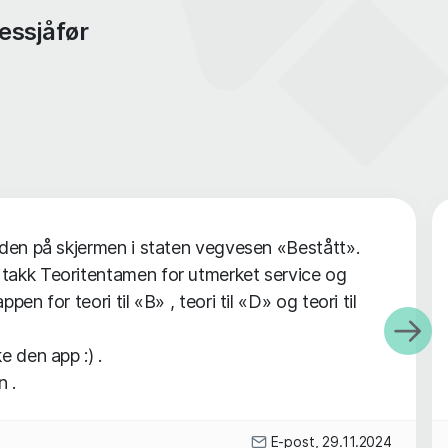
essjåfør
rden på skjermen i staten vegvesen «Bestått».
takk Teoritentamen for utmerket service og
pen for teori til «B» , teori til «D» og teori til
e den app :) .
 .
E-post, 29.11.2024