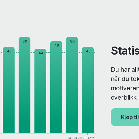
50
50
48
Stati
45
45
44
Du har all
når du tok
motiverend
overblikk
Kjøp t
14.08.2026 12:21