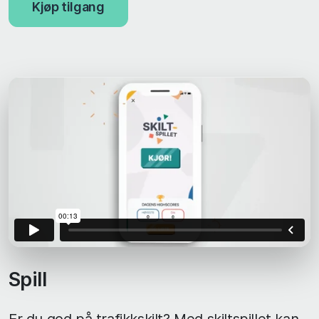
Kjøp tilgang
Spill
Er du god på trafikkskilt? Med skiltspillet kan