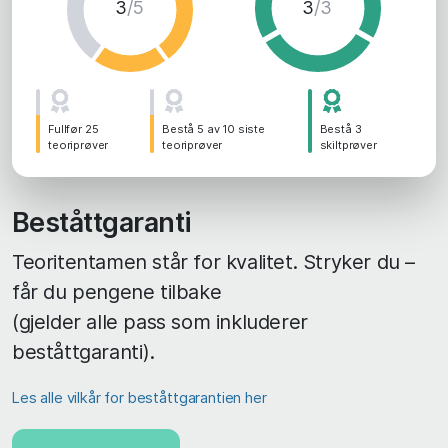
3
/5
3
/3
Fullfør 25
Bestå 5 av 10 siste
Bestå 3
teoriprøver
teoriprøver
skiltprøver
Beståttgaranti
Teoritentamen står for kvalitet. Stryker du –
får du pengene tilbake
(gjelder alle pass som inkluderer
beståttgaranti).
Les alle vilkår for beståttgarantien her