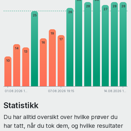
28
28
28
27
26
25
19
17
16
14
13
10
01.08.2026 1…
07.08.2026 19:15
14.08.2026 1…
Statistikk
Du har alltid oversikt over hvilke prøver du
har tatt, når du tok dem, og hvilke resultater