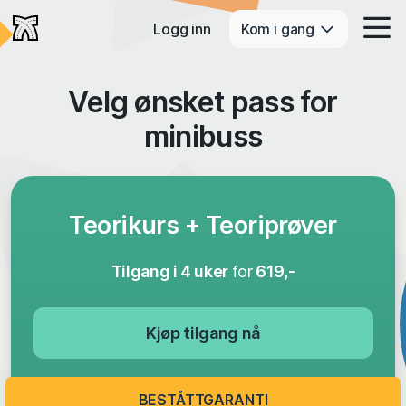
Logg inn
Kom i gang
Velg ønsket pass for
minibuss
Teorikurs + Teoriprøver
Tilgang i 4 uker
for
619,-
Kjøp tilgang nå
BESTÅTTGARANTI