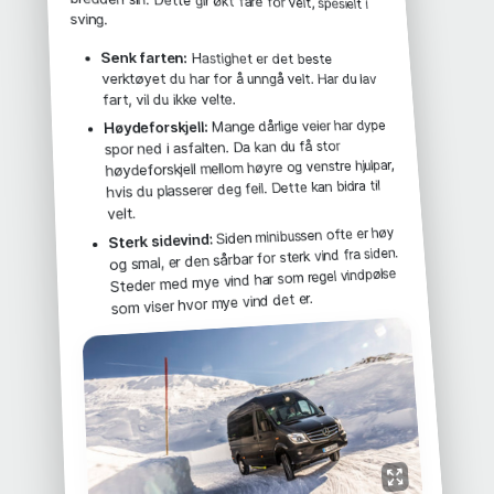
sving.
Senk farten:
Hastighet er det beste
verktøyet du har for å unngå velt. Har du lav
fart, vil du ikke velte.
Mange dårlige veier har dype
Høydeforskjell:
spor ned i asfalten. Da kan du få stor
høydeforskjell mellom høyre og venstre hjulpar,
hvis du plasserer deg feil. Dette kan bidra til
velt.
Siden minibussen ofte er høy
Sterk sidevind:
og smal, er den sårbar for sterk vind fra siden.
Steder med mye vind har som regel vindpølse
som viser hvor mye vind det er.