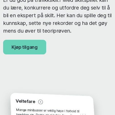
du lære, konkurrere og utfordre deg selv til å
bli en ekspert på skilt. Her kan du spille deg til
kunnskap, sette nye rekorder og ha det gøy
mens du øver til teoriprøven.
Kjøp tilgang
Veltefare
Mange minibusser er veldig høye i forhold til
bredden sin. Dette gir økt fare for velt, spesielt i