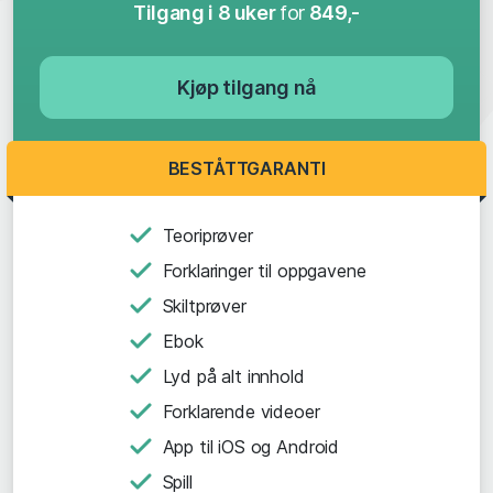
Tilgang i 8 uker
for
849,-
Kjøp tilgang nå
BESTÅTTGARANTI
Teoriprøver
Forklaringer til oppgavene
Skiltprøver
Ebok
Lyd på alt innhold
Forklarende videoer
App til iOS og Android
Spill