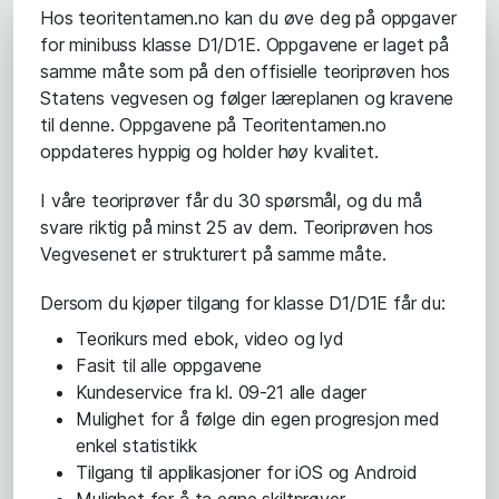
Hos teoritentamen.no kan du øve deg på oppgaver
for minibuss klasse D1/D1E. Oppgavene er laget på
samme måte som på den offisielle teoriprøven hos
Statens vegvesen og følger læreplanen og kravene
til denne. Oppgavene på Teoritentamen.no
oppdateres hyppig og holder høy kvalitet.
I våre teoriprøver får du 30 spørsmål, og du må
svare riktig på minst 25 av dem. Teoriprøven hos
Vegvesenet er strukturert på samme måte.
Dersom du kjøper tilgang for klasse D1/D1E får du:
Teorikurs med ebok, video og lyd
Fasit til alle oppgavene
Kundeservice fra kl. 09-21 alle dager
Mulighet for å følge din egen progresjon med
enkel statistikk
Tilgang til applikasjoner for iOS og Android
Mulighet for å ta egne skiltprøver