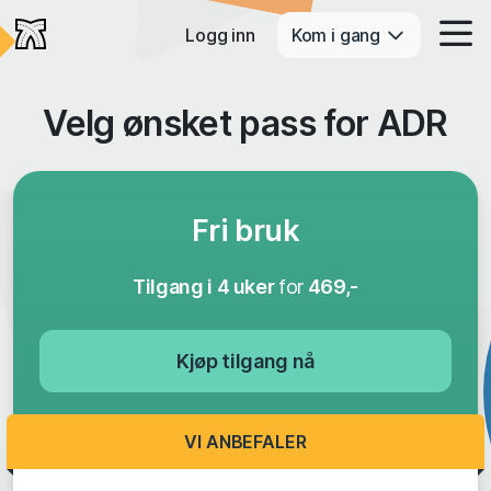
Logg inn
Kom i gang
Velg ønsket pass for ADR
Fri bruk
Tilgang i 4 uker
for
469,-
Kjøp tilgang nå
VI ANBEFALER