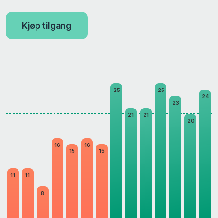
Kjøp tilgang
25
25
24
23
21
21
20
16
16
15
15
11
11
8