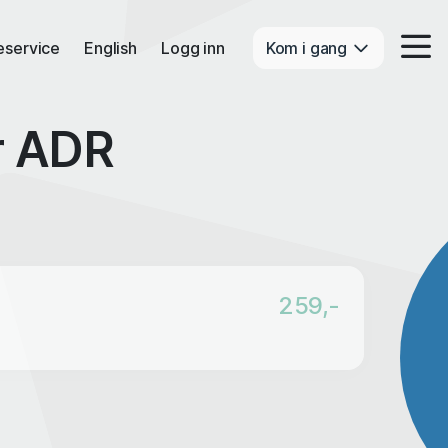
eservice
English
Logg inn
Kom i gang
r ADR
259,-