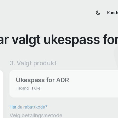
Kund
ar valgt ukespass fo
3. Valgt produkt
Ukespass for ADR
Tilgang i 1 uke
Har du rabattkode?
Velg betalingsmetode