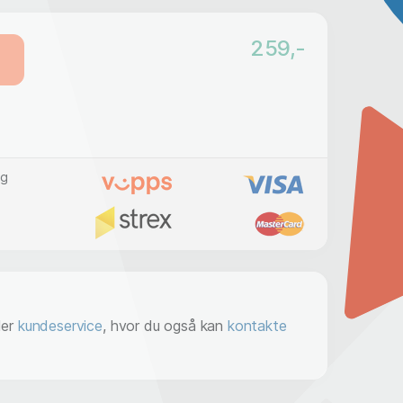
259
,-
g
der
kundeservice
, hvor du også kan
kontakte