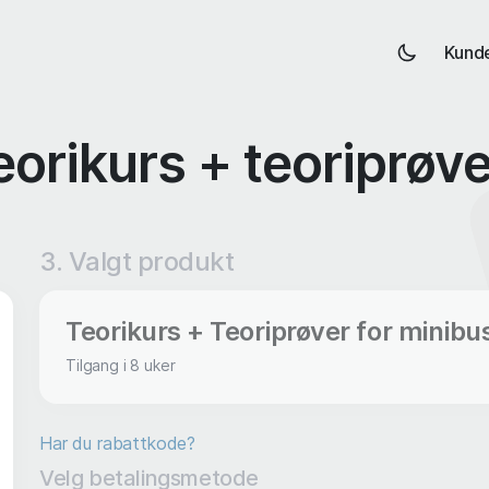
Kund
eorikurs + teoriprøv
3. Valgt produkt
Teorikurs + Teoriprøver for minibu
Tilgang i 8 uker
Har du rabattkode?
Velg betalingsmetode