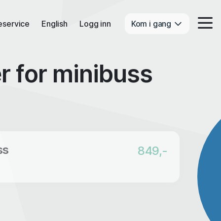
eservice
English
Logg inn
Kom i gang
er for minibuss
ss
849,-