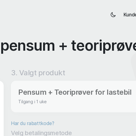
Kund
 pensum + teoriprøver
3. Valgt produkt
Pensum + Teoriprøver for lastebil
Tilgang i 1 uke
Har du rabattkode?
Velg betalingsmetode