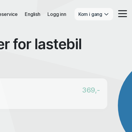
eservice
English
Logg inn
Kom i gang
 for lastebil
369,-