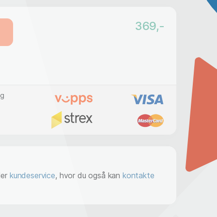
369
,-
g
der
kundeservice
, hvor du også kan
kontakte