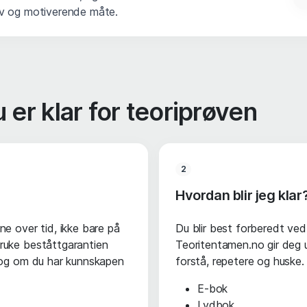
iv og motiverende måte.
 er klar for teoriprøven
2
Hvordan blir jeg klar
ne over tid, ikke bare på
Du blir best forberedt ved
ruke beståttgarantien
Teoritentamen.no gir deg u
, og om du har kunnskapen
forstå, repetere og huske.
E-bok
Lydbok