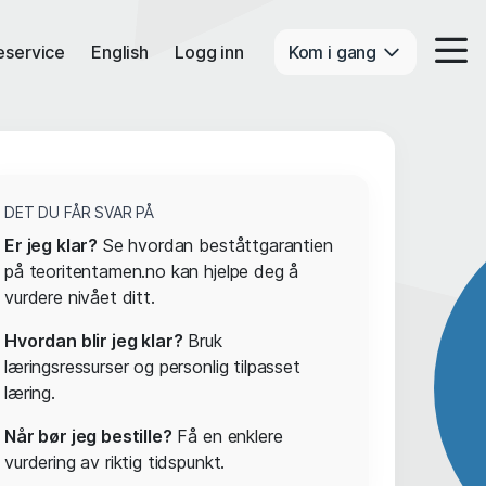
eservice
English
Logg inn
Kom i gang
DET DU FÅR SVAR PÅ
Er jeg klar?
Se hvordan beståttgarantien
på teoritentamen.no kan hjelpe deg å
vurdere nivået ditt.
Hvordan blir jeg klar?
Bruk
læringsressurser og personlig tilpasset
læring.
Når bør jeg bestille?
Få en enklere
vurdering av riktig tidspunkt.