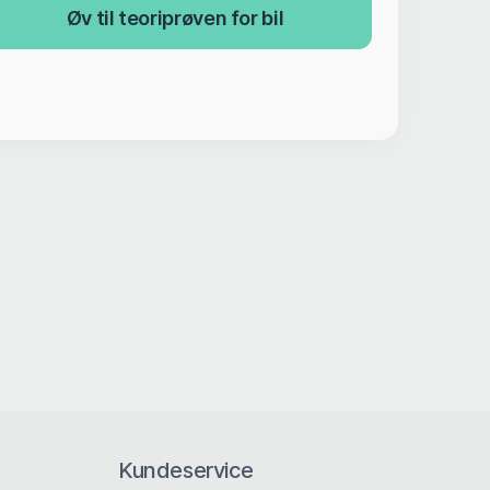
Øv til teoriprøven for bil
Kundeservice