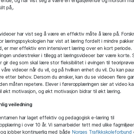
rende, og har vist seg å være en engasjerende og morsom må
ilt på,.
videoer har vist seg å være en effektiv måte å lære på. Forsk
or læringspsykologien har vist at læring fordelt i mindre pakke
id, er mer effektiv enn intensivert læring over en kort periode.
ingen understreker i tillegg at læringsvideoer bør være korte. S
 gir deg som skal lære stor fleksibilitet i øvingen til teoriprøv
 våre videoer når du vil, og på hvilken enhet du vil. Du kan paus
re etter behov. Dersom du ønsker, kan du se videoen flere ga
den måten repetere. Elever i føreropplæringen sier at video k
il økt motivasjon, og økt motivasjon bidrar til økt læring.
lig veiledning
entamen har laget effektiv og pedagogisk e-læring til
kopplæring i over 10 år. Vi samarbeider tett med ulike fagmiljøer
og jobber kontinuerlig med både
Norges Trafikkskoleforbund