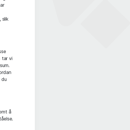
har
 slik
sse
 tar vi
nsum.
vordan
g du
somt å
tåelse.